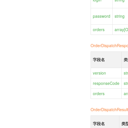
password
string
orders
array[
O
OrderDispatchResp
字段名
类
version
st
responseCode
st
orders
ar
OrderDispatchResul
字段名
类