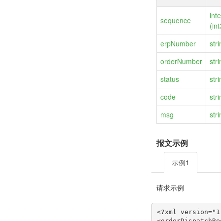
int
sequence
(in
erpNumber
str
orderNumber
str
status
str
code
str
msg
str
报文示例
示例1
请求示例
<?xml version="1
<orderDispatchRe