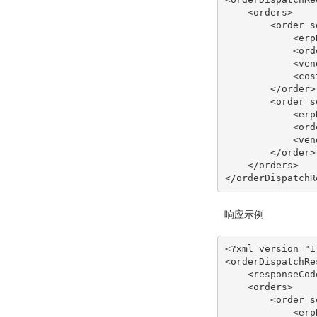
    <orders>

        <order sequence="1">

            <erpNumber>erp000001</erpNumber>

            <orderNumber>SH00105000001</orderNumber>

            <vendorCode>SH00106</vendorCode>

            <cost>10</cost>

        </order>

        <order sequence="2">

            <erpNumber>erp000002</erpNumber>

            <orderNumber>SH00105000002</orderNumber>

            <vendorCode>SH00106</vendorCode>

        </order>

    </orders>

响应示例
<?xml version="1
<orderDispatchRe
    <responseCode/>

    <orders>

        <order sequence="1">

            <erpNumber>erp000001</erpNumber>
