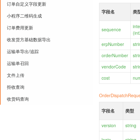
订单自定义字段更新
字段名
类
小程序二维码生成
int
订单费用更新
sequence
(in
收发货方基础数据导出
erpNumber
str
运输单导出/追踪
orderNumber
str
运输单召回
vendorCode
str
文件上传
cost
nu
拒收查询
OrderDispatchReque
收货码查询
字段名
类型
version
string
login
string