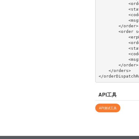
            <orderNumber>SH00105000001</orderNumber>

            <status>SUCCEED</status>

            <code>100</code>

            <msg>Success</msg>

        </order>

        <order sequence="2">

            <erpNumber>erp000002</erpNumber>

            <orderNumber>SH00105000002</orderNumber>

            <status>FAILED</status>

            <code>103</code>

            <msg>Order not found</msg>

        </order>

    </orders>

API工具
API测试工具